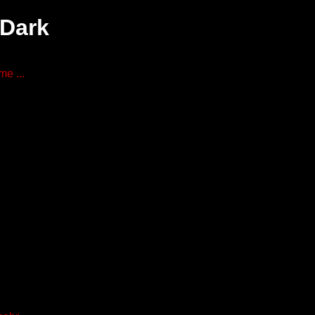
 Dark
e ...