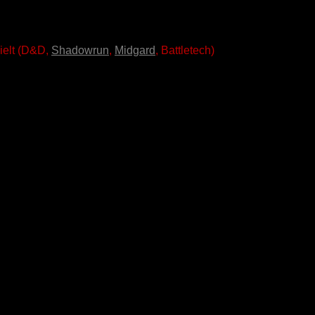
ielt (D&D,
Shadowrun
,
Midgard
, Battletech)