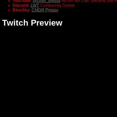
YouTube:
@cmdr_pressy
Archiv der Live Streams und 
Discord:
LWT
Community Server
BlueSky:
CMDR Pressy
Twitch Preview