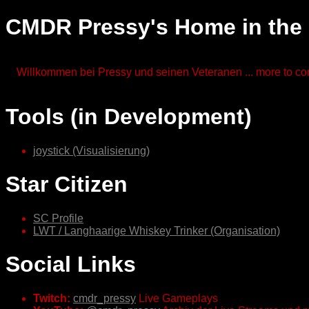
CMDR Pressy's Home in the
Willkommen bei Pressy und seinen Veteranen ... more to com
Tools (in Development)
joystick (Visualisierung)
Star Citizen
SC Profile
LWT / Langhaarige Whiskey Trinker (Organisation)
Social Links
Twitch:
cmdr_pressy
Live Gameplays